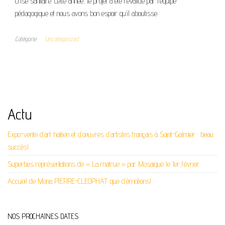
crise sanitaire. Cette année, le projet a été revalidé par l’équipe
pédagogique et nous avons bon espoir qu’il aboutisse.
Catégorie
Uncategorized
Actu
Expo-vente d’art haïtien et d’œuvres d’artistes français à Saint-Galmier : beau
succès!
Superbes représentations de « La matrue » par Mosaïque le 1er février
Accueil de Mona PIERRE-CLEOPHAT: que d’émotions!
NOS PROCHAINES DATES