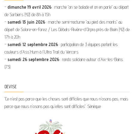
-
dimanche 19 avril 2026
: marche "on se balade et on en parle" au départ
de Sorbiers (42) de 8h à 15h
-
samedi 13 juin 2026
: marche semi-nocturne "au pied des monts" au
départ de Solore-en-Forez / Les Débats-Rivière-d'Orpra près de Boën (42) de
17h à 20h
-
samedi 12 septembre 2026
: participation de 3 équipes portant les
couleurs d'Ass'Hum à l'Ultra Trail du Vercors
-
samedi 26 septembre 2026
: rando solidaire autour d'Aix-les-Bains
(73)
DEVISE
"Ce n'est pas parce que les choses sont difficiles que nous n'osons pas, mais
parce que nous n'osons pas qu'elles sont difficiles". Sénèque