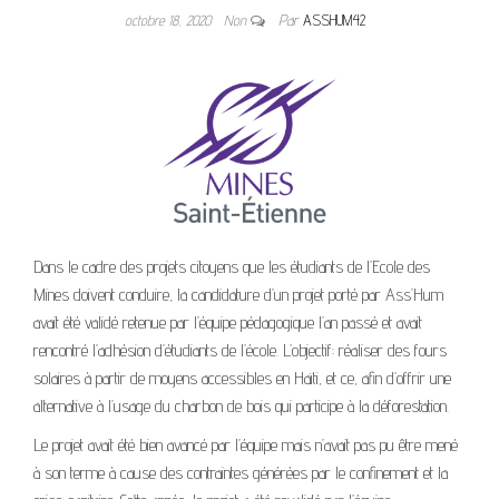
octobre 18, 2020
Non
Par
ASSHUM42
Dans le cadre des projets citoyens que les étudiants de l’Ecole des
Mines doivent conduire, la candidature d’un projet porté par Ass’Hum
avait été validé retenue par l’équipe pédagogique l’an passé et avait
rencontré l’adhésion d’étudiants de l’école. L’objectif: réaliser des fours
solaires à partir de moyens accessibles en Haïti, et ce, afin d’offrir une
alternative à l’usage du charbon de bois qui participe à la déforestation.
Le projet avait été bien avancé par l’équipe mais n’avait pas pu être mené
à son terme à cause des contraintes générées par le confinement et la