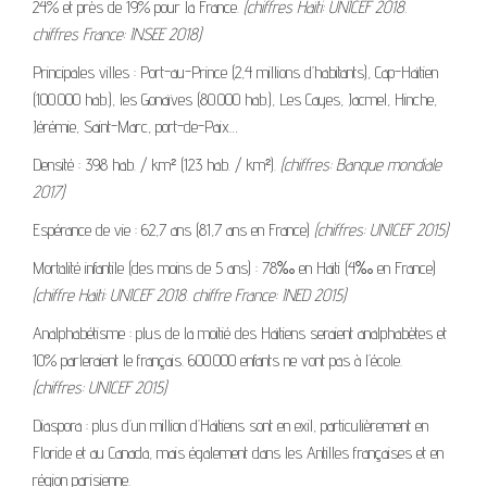
24% et près de 19% pour la France.
(chiffres Haïti: UNICEF 2018.
chiffres France: INSEE 2018)
Principales villes : Port-au-Prince (2,4 millions d’habitants), Cap-Haïtien
(100.000 hab.), les Gonaïves (80.000 hab.), Les Cayes, Jacmel, Hinche,
Jérémie, Saint-Marc, port-de-Paix…
Densité : 398 hab. / km² (123 hab. / km²).
(chiffres: Banque mondiale
2017)
Espérance de vie : 62,7 ans (81,7 ans en France)
(chiffres: UNICEF 2015)
Mortalité infantile (des moins de 5 ans) : 78‰ en Haïti (4‰ en France)
(chiffre Haïti: UNICEF 2018. chiffre France: INED 2015)
Analphabétisme : plus de la moitié des Haïtiens seraient analphabètes et
10% parleraient le français. 600.000 enfants ne vont pas à l’école.
(chiffres: UNICEF 2015)
Diaspora : plus d’un million d’Haïtiens sont en exil, particulièrement en
Floride et au Canada, mais également dans les Antilles françaises et en
région parisienne.