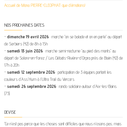
Accueil de Mona PIERRE-CLEOPHAT: que d’émotions!
NOS PROCHAINES DATES
-
dimanche 19 avril 2026
: marche "on se balade et on en parle" au départ
de Sorbiers (42) de 8h à 15h
-
samedi 13 juin 2026
: marche semi-nocturne "au pied des monts" au
départ de Solore-en-Forez / Les Débats-Rivière-d'Orpra près de Boën (42) de
17h à 20h
-
samedi 12 septembre 2026
: participation de 3 équipes portant les
couleurs d'Ass'Hum à l'Ultra Trail du Vercors
-
samedi 26 septembre 2026
: rando solidaire autour d'Aix-les-Bains
(73)
DEVISE
"Ce n'est pas parce que les choses sont difficiles que nous n'osons pas, mais