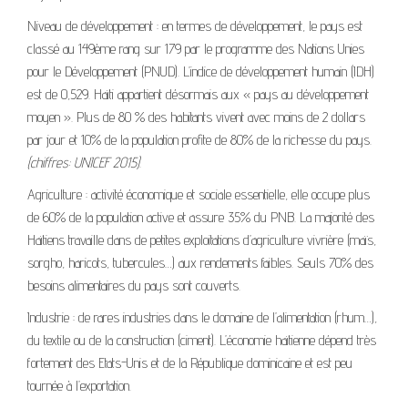
Niveau de développement : en termes de développement, le pays est
classé au 149ème rang sur 179 par le programme des Nations Unies
pour le Développement (PNUD). L’indice de développement humain (IDH)
est de 0,529. Haïti appartient désormais aux « pays au développement
moyen ». Plus de 80 % des habitants vivent avec moins de 2 dollars
par jour et 10% de la population profite de 80% de la richesse du pays.
(chiffres: UNICEF 2015)
.
Agriculture : activité économique et sociale essentielle, elle occupe plus
de 60% de la population active et assure 35% du PNB. La majorité des
Haïtiens travaille dans de petites exploitations d’agriculture vivrière (maïs,
sorgho, haricots, tubercules…) aux rendements faibles. Seuls 70% des
besoins alimentaires du pays sont couverts.
Industrie : de rares industries dans le domaine de l’alimentation (rhum…),
du textile ou de la construction (ciment). L’économie haïtienne dépend très
fortement des Etats-Unis et de la République dominicaine et est peu
tournée à l’exportation.