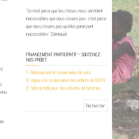
“Ce n’est parce que les choses nous semblent
inaccessibles que nous n’osons pas ; c’est parce
que nous n’osons pas qu’elles paraissent
inaccessibles” (Sénèque)
FINANCEMENT PARTICIPATIF – SOUTENEZ
NOS PROJET
 à
1- Reboisement et conservation de sols
2- Appui à la scolarisation des enfants de BLEN
a
3- Microcrédit pour des activités de femmes
evenu
Rechercher :
née