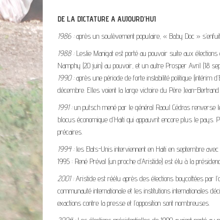
DE LA DICTATURE A AUJOURD’HUI
1986 :
après un soulèvement populaire, « Baby Doc » s’enfuit d
1988 :
Leslie Manigat est porté au pouvoir suite aux élections 
Namphy (20 juin) au pouvoir, et un autre Prosper Avril (18 se
1990 :
après une période de forte instabilité politique (intérim 
décembre. Elles voient la large victoire du Père Jean-Bertran
1991 :
un putsch mené par le général Raoul Cédras renverse le pr
blocus économique d’Haïti qui appauvrit encore plus le pays. P
précaires.
1994 :
les Etats-Unis interviennent en Haïti en septembre avec l
1995 : René Préval (un proche d’Aristide) est élu à la préside
2001 :
Aristide est réélu après des élections boycottées par l’op
communauté internationale et les institutions internationales dé
exactions contre la presse et l’opposition sont nombreuses.