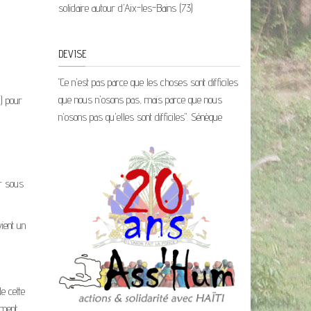
solidaire autour d'Aix-les-Bains (73)
DEVISE
"Ce n'est pas parce que les choses sont difficiles
que nous n'osons pas, mais parce que nous
c) pour
n'osons pas qu'elles sont difficiles". Sénèque
ur sous
vient un
e cette
ement