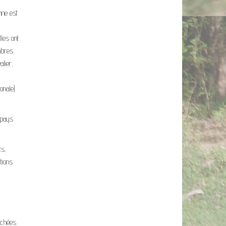
nne est
lles ont
mbres
alier,
onale)
 pays
ts,
tions
uchées.