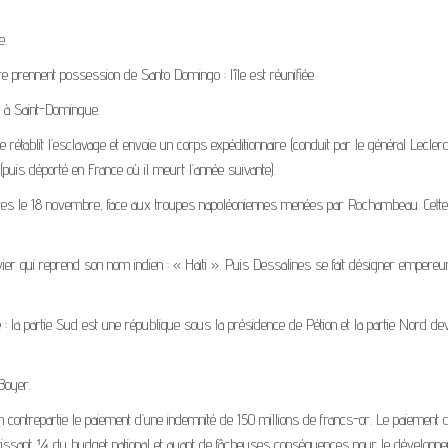
e.
prennent possession de Santo Domingo : l’île est réunifiée.
 à Saint-Domingue.
rétablit l’esclavage et envoie un corps expéditionnaire (conduit par le général Lecler
r (puis déporté en France où il meurt l’année suivante).
tières le 18 novembre, face aux troupes napoléoniennes menées par Rochambeau. Cette
ier qui reprend son nom indien : « Haïti ». Puis Dessalines se fait désigner empere
 : la partie Sud est une république sous la présidence de Pétion et la partie Nord de
Boyer.
n contrepartie le paiement d’une indemnité de 150 millions de francs-or. Le paiement d
outissant ¼ du budget national et ayant de fâcheuses conséquences pour le développ