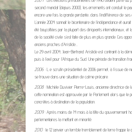
2004 :
Les élections présidentielles de 1990 avaient porté au
second mandat (depuis 2000), les errements ont conduit le pay
encore une fois la grande perdante, dans l’indifférence de ses 
L’année 2004 sonnait le bicentenaire de l’indépendance et aurait 
été boycottées par la plupart des dirigeants internationaux, 
de la société civile s’est faite de plus en plus grande. Ces oppo
anciens proches d’Aristide…
Le 29 avril 2004, Jean-Bertrand Aristide est contraint à la dém
puis à l’exil pour l’Afrique du Sud. Une période de transition f
2006 :
L e scrutin présidentiel de 2006 permet, à l’issue de 
se trouve dans une situation de calme précaire.
2008 :
Michèle Duvivier Pierre-Louis, ancienne directrice d
cette nomination est approuvée par le Parlement alors que le 
concrètes à destination de la population.
2009 :
Après moins de 14 mois à la tête du gouvernement haït
parlementaires la mettant en minorité.
2010 :
le 12 janvier un terrible tremblement de terre frappe l