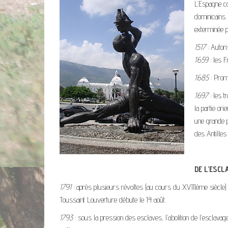
L’Espagne co
dominicains.
exterminée p
1517 :
Autoris
1659 :
les Fr
1685
: Prom
1697 :
les t
la partie or
une grande p
des Antilles
DE L’ESCL
1791 :
après plusieurs révoltes (au cours du XVIIIème siècle) e
Toussaint Louverture débute le 14 août.
1793 :
sous la pression des esclaves, l’abolition de l’esclavag