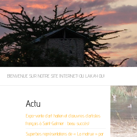
BIENVENUE SUR NOTRE SITE INTERNET! OU LAKAY OU!
Actu
Expo-vente d’art haïtien et d’œuvres d’artistes
français à Saint-Galmier : beau succès!
Superbes représentations de « La matrue » par