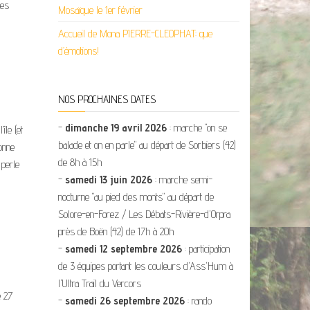
res
Mosaïque le 1er février
Accueil de Mona PIERRE-CLEOPHAT: que
d’émotions!
NOS PROCHAINES DATES
-
dimanche 19 avril 2026
: marche "on se
île (et
balade et on en parle" au départ de Sorbiers (42)
donne
de 8h à 15h
 perle
-
samedi 13 juin 2026
: marche semi-
nocturne "au pied des monts" au départ de
Solore-en-Forez / Les Débats-Rivière-d'Orpra
près de Boën (42) de 17h à 20h
-
samedi 12 septembre 2026
: participation
de 3 équipes portant les couleurs d'Ass'Hum à
l'Ultra Trail du Vercors
e 27
-
samedi 26 septembre 2026
: rando