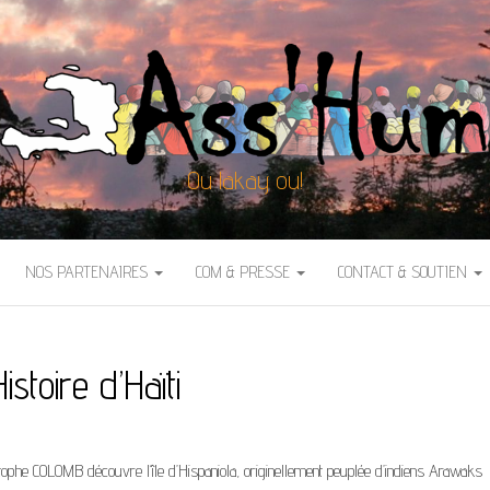
Ou lakay ou!
NOS PARTENAIRES
COM & PRESSE
CONTACT & SOUTIEN
Histoire d’Haïti
ophe COLOMB découvre l’île d’Hispaniola, originellement peuplée d’indiens Arawaks