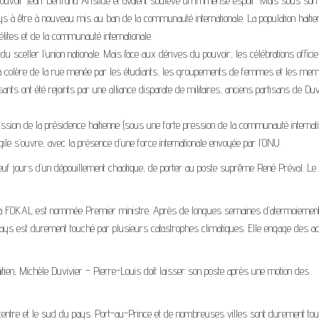
 pouvoir Jean-Bertrand Aristide et avaient soulevé un immense espoir. Mais sous son
s à être à nouveau mis au ban de la communauté internationale. La population haïtie
élites et de la communauté internationale.
du sceller l’union nationale. Mais face aux dérives du pouvoir, les célébrations officie
et la colère de la rue menée par les étudiants, les groupements de femmes et les me
sants ont été rejoints par une alliance disparate de militaires, anciens partisans de Duv
ission de la présidence haïtienne (sous une forte pression de la communauté internati
ragile s’ouvre, avec la présence d’une force internationale envoyée par l’ONU.
neuf jours d’un dépouillement chaotique, de porter au poste suprême René Préval. Le
e la FOKAL est nommée Premier ministre. Après de longues semaines d’atermoiemen
pays est durement touché par plusieurs catastrophes climatiques. Elle engage des ac
ien, Michèle Duvivier – Pierre-Louis doit laisser son poste après une motion des
e centre et le sud du pays. Port-au-Prince et de nombreuses villes sont durement to