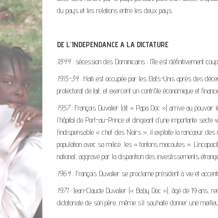
du pays et les relations entre les deux pays.
DE L’INDEPENDANCE A LA DICTATURE
1844 :
sécession des Dominicains ; l’île est définitivement coup
1915-34 :
Haïti est occupée par les Etats-Unis après des décenn
protectorat de fait, et exercent un contrôle économique et financi
1957 :
François Duvalier (dit « Papa Doc ») arrive au pouvoir 
l’hôpital de Port-au-Prince et dirigeant d’une importante secte
l’indispensable « chef des Noirs », il exploite la rancœur des m
population avec sa milice, les « tontons macoutes ». L’incapa
national, aggravé par la disparition des investissements étra
1964 :
François Duvalier se proclame président à vie et accentu
1971 :
Jean-Claude Duvalier (« Baby Doc »), âgé de 19 ans, rempl
dictatoriale de son père, même s’il souhaite donner une meill