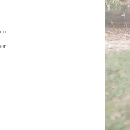
enri
re en