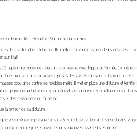
ée en deux entités : Haïti et la République Dominicaine.
ies de révoltes et de dictatures. Ils mettent en place des présidents fantoches et un
er sur Haïti.
le 22 septembre, après des élections truquées et avec l’appui de l’armée. Ce médecin
 vaudoue, avait occupé à plusieurs reprises des postes ministériels. Convaincu d’être
asses populaires contre les notables métis. Il met en place une dictature et terrifie l
cité du gouvernement et la corruption généralisée conduisent à un effondrement du r
ngers et des ressources du tourisme.
e la terreur de sa dictature.
ace son père à la présidence, suite à la mort de ce dernier. Il s’inscrit dans la lig
eure image à son régime et ouvrir le pays aux investissements étrangers.