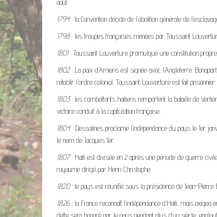
août.
1794 :
la Convention décide de l’abolition générale de l’esclavag
1798 :
les troupes françaises menées par Toussaint Louverture 
1801 :
Toussaint Louverture promulgue une constitution propre
1802 :
La paix d’Amiens est signée avec l’Angleterre. Bonaparte 
rétablir l’ordre colonial. Toussaint Louverture est fait prisonnie
1803 :
les combattants haïtiens remportent la bataille de Ver
victoire conduit à la capitulation française.
1804 :
Dessalines proclame l’indépendance du pays le 1er janv
le nom de Jacques 1er.
1807 :
Haïti est divisée en 2 après une période de guerre civile
royaume dirigé par Henri Christophe.
1820 :
le pays est réunifié sous la présidence de Jean-Pierre 
1826 :
la France reconnaît l’indépendance d’Haïti, mais exigea e
dette sera honoré par le pays pendant plus d’un siècle, engl