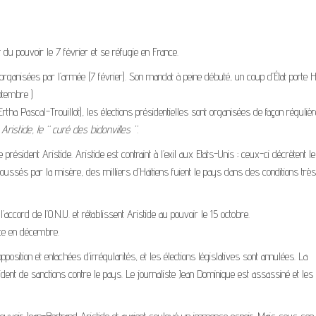
u pouvoir le 7 février et se réfugie en France.
organisées par l’armée (7 février). Son mandat à peine débuté, un coup d’État porte H
ptembre )
d’Ertha Pascal-Trouillot), les élections présidentielles sont organisées de façon réguliè
d
Aristide, le “ curé des bidonvilles ”.
ésident Aristide. Aristide est contraint à l’exil aux Etats-Unis ; ceux-ci décrètent le
oussés par la misère, des milliers d’Haïtiens fuient le pays dans des conditions très
’accord de l’O.N.U. et rétablissent Aristide au pouvoir le 15 octobre.
nce en décembre.
position et entachées d’irrégularités, et les élections législatives sont annulées. La
cident de sanctions contre le pays. Le journaliste Jean Dominique est assassiné et les