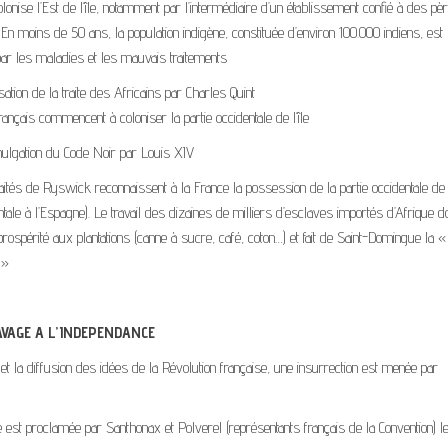
lonise l’Est de l’île, notamment par l’intermédiaire d’un établissement confié à des pè
 En moins de 50 ans, la population indigène, constituée d’environ 100.000 indiens, est
ar les maladies et les mauvais traitements
ation de la traite des Africains par Charles Quint
ançais commencent à coloniser la partie occidentale de l’île
ulgation du Code Noir par Louis XIV
raités de Ryswick reconnaissent à la France la possession de la partie occidentale de l’
ientale à l’Espagne). Le travail des dizaines de milliers d’esclaves importés d’Afrique 
rospérité aux plantations (canne à sucre, café, coton…) et fait de Saint-Domingue la «
 »
AVAGE A L’INDEPENDANCE
t la diffusion des idées de la Révolution française, une insurrection est menée par
e est proclamée par Santhonax et Polverel (représentants français de la Convention) l