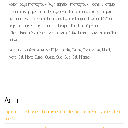
Relief : pays montagneux (Ayiti signifie “ montagneux ” dans la langue
des indiens qui peuplaient le pays avant l’arrivée des colons). Le point
culminant est à 3.175 m et était très boisé à l’origine. Plus de 85% du
pays était boisé, mais le pays est aujourd’hui touché par une
déforestation très préoccupante (environ 10% du pays serait aujourd’hui
boisé).
Nombre de départements : 10 (Artibonite, Centre, Grand’Anse, Nord,
Nord-Est, Nord-Ouest, Ouest, Sud, Sud-Est, Nippes)
Actu
Expo-vente d’art haïtien et d’œuvres d’artistes français à Saint-Galmier : beau
succès!