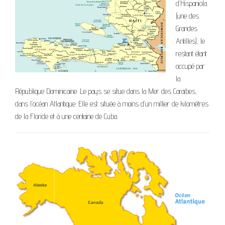
d’Hispaniola
(une des
Grandes
Antilles), le
restant étant
occupé par
la
République Dominicaine. Le pays se situe dans la Mer des Caraïbes,
dans l’océan Atlantique. Elle est située à moins d’un millier de kilomètres
de la Floride et à une centaine de Cuba.