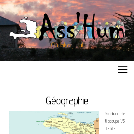
Ou lakay ou!
Géographie
Situation : Ha
ïti occupe 1/3
de l’île