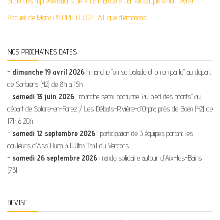
Superbes représentations de « La matrue » par Mosaïque le 1er février
Accueil de Mona PIERRE-CLEOPHAT: que d’émotions!
NOS PROCHAINES DATES
-
dimanche 19 avril 2026
: marche "on se balade et on en parle" au départ
de Sorbiers (42) de 8h à 15h
-
samedi 13 juin 2026
: marche semi-nocturne "au pied des monts" au
départ de Solore-en-Forez / Les Débats-Rivière-d'Orpra près de Boën (42) de
17h à 20h
-
samedi 12 septembre 2026
: participation de 3 équipes portant les
couleurs d'Ass'Hum à l'Ultra Trail du Vercors
-
samedi 26 septembre 2026
: rando solidaire autour d'Aix-les-Bains
(73)
DEVISE