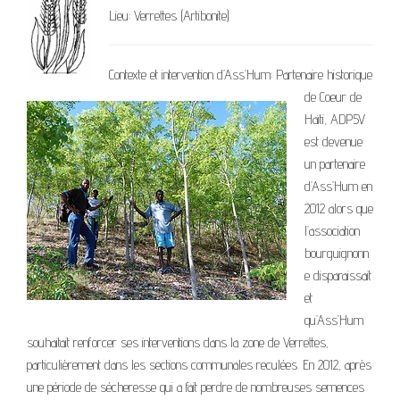
Lieu: Verrettes (Artibonite)
Contexte et intervention d’Ass’Hum: Partenaire historique
de Coeur de
Haïti, ADP5V
est devenue
un partenaire
d’Ass’Hum en
2012 alors que
l’association
bourguignonn
e disparaissait
et
qu’Ass’Hum
souhaitait renforcer ses interventions dans la zone de Verrettes,
particulièrement dans les sections communales reculées. En 2012, après
une période de sécheresse qui a fait perdre de nombreuses semences