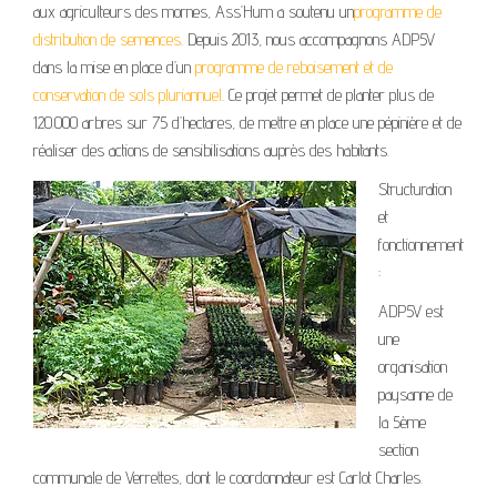
aux agriculteurs des mornes, Ass’Hum a soutenu un
programme de
distribution de semences
. Depuis 2013, nous accompagnons ADP5V
dans la mise en place d’un
programme de reboisement et de
conservation de sols pluriannuel
. Ce projet permet de planter plus de
120.000 arbres sur 75 d’hectares, de mettre en place une pépinière et de
réaliser des actions de sensibilisations auprès des habitants.
Structuration
et
fonctionnement
:
ADP5V est
une
organisation
paysanne de
la 5ème
section
communale de Verrettes, dont le coordonnateur est Carlot Charles.