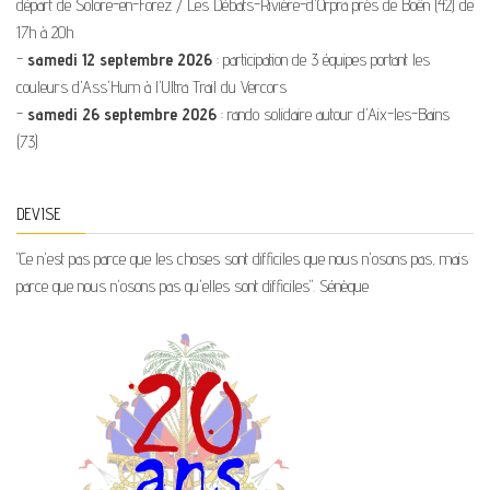
départ de Solore-en-Forez / Les Débats-Rivière-d'Orpra près de Boën (42) de
17h à 20h
-
samedi 12 septembre 2026
: participation de 3 équipes portant les
couleurs d'Ass'Hum à l'Ultra Trail du Vercors
-
samedi 26 septembre 2026
: rando solidaire autour d'Aix-les-Bains
(73)
DEVISE
"Ce n'est pas parce que les choses sont difficiles que nous n'osons pas, mais
parce que nous n'osons pas qu'elles sont difficiles". Sénèque