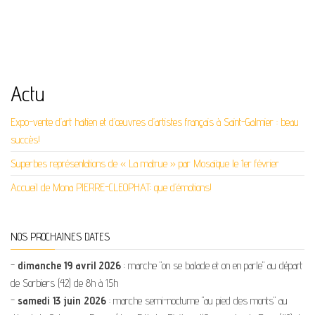
Actu
Expo-vente d’art haïtien et d’œuvres d’artistes français à Saint-Galmier : beau
succès!
Superbes représentations de « La matrue » par Mosaïque le 1er février
Accueil de Mona PIERRE-CLEOPHAT: que d’émotions!
NOS PROCHAINES DATES
-
dimanche 19 avril 2026
: marche "on se balade et on en parle" au départ
de Sorbiers (42) de 8h à 15h
-
samedi 13 juin 2026
: marche semi-nocturne "au pied des monts" au