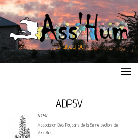
Ou lakay ou!
ADP5V
ADP5V
Association Des Paysans de la 5ème section de
Verrettes